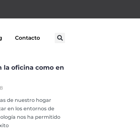
g
Contacto
n la oficina como en
18
as de nuestro hogar
ar en los entornos de
nología nos ha permitido
xito