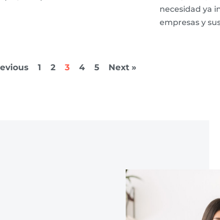
necesidad ya in
empresas y su
revious
1
2
3
4
5
Next »