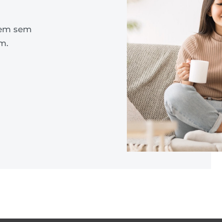
orem sem
m.