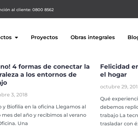
ción al cliente: 0800 8562
ctos
Proyectos
Obras integrales
Blo
ano! 4 formas de conectar la
Felicidad e
raleza a los entornos de
el hogar
ajo
octubre 29, 20
bre 3, 2018
Qué experienci
 y Biofilia en la oficina Llegamos al
debemos replic
 mes del año y recibimos al verano
trabajo La tec
Oficina. Una
trasladar con é