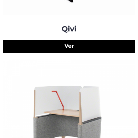
Qivi
Ver