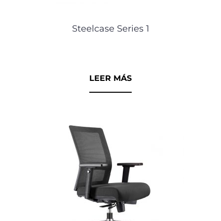
Steelcase Series 1
0
d
e
5
LEER MÁS