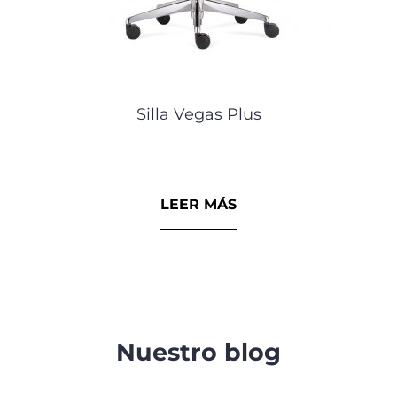
Silla Vegas Plus
0
d
e
5
LEER MÁS
Nuestro blog