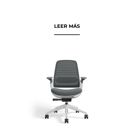
0
d
e
5
LEER MÁS