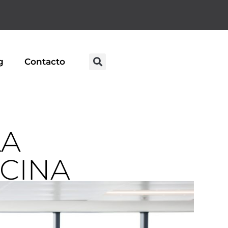
g
Contacto
LA
ICINA