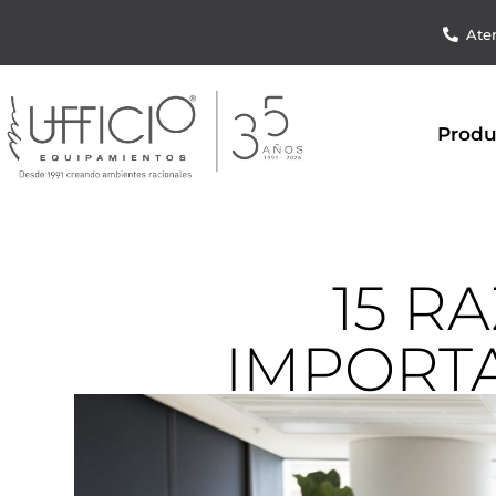
Aten
Produ
15 R
IMPORTA