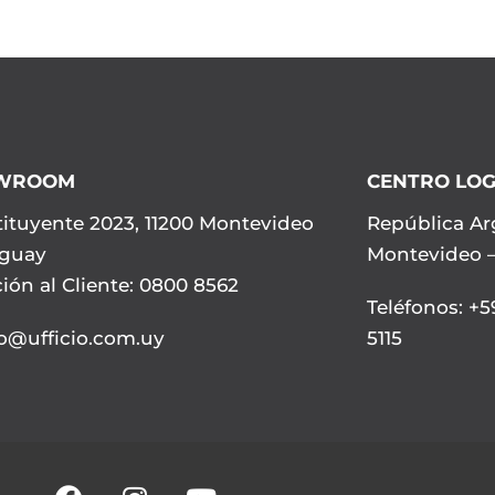
WROOM
CENTRO LOG
ituyente 2023, 11200 Montevideo
República Ar
uguay
Montevideo 
ión al Cliente: 0800 8562
Teléfonos
:
+59
io@ufficio.com.uy
5115