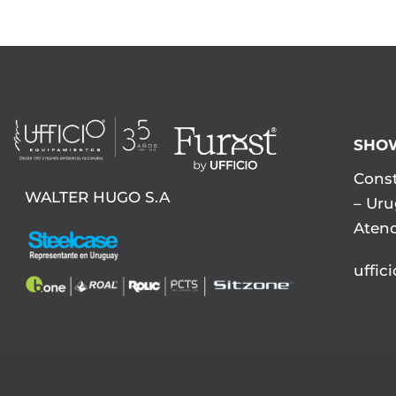
SHO
Const
WALTER HUGO S.A
– Ur
Atenc
uffic