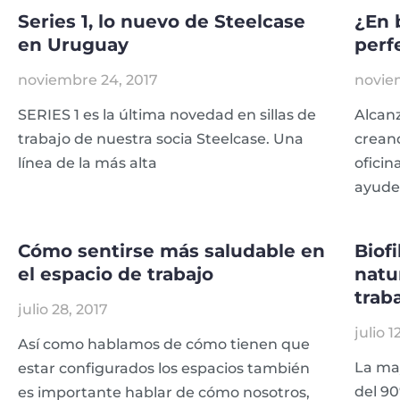
Series 1, lo nuevo de Steelcase
¿En 
en Uruguay
perf
noviembre 24, 2017
novie
SERIES 1 es la última novedad en sillas de
Alcan
trabajo de nuestra socia Steelcase. Una
creand
línea de la más alta
oficin
ayude 
Cómo sentirse más saludable en
Biof
el espacio de trabajo
natu
trab
julio 28, 2017
julio 1
Así como hablamos de cómo tienen que
La may
estar configurados los espacios también
del 90
es importante hablar de cómo nosotros,