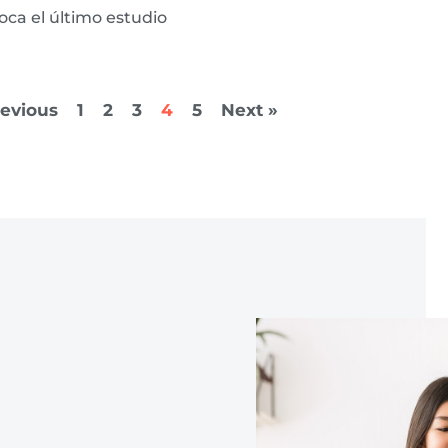
oca el último estudio
revious
1
2
3
4
5
Next »