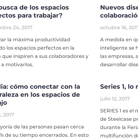
busca de los espacios
Nuevos dise
ectos para trabajar?
colaboració
mbre 24, 2017
octubre 16, 201
zar la máxima productividad
A medida en qu
o los espacios perfectos en la
inteligente se
a que inspiren a sus colaboradores y
las empresas, 
a motivarlos.
desarrollar dis
ilia: cómo conectar con la
Series 1, l
raleza en los espacios de
julio 12, 2017
ajo
SERIES 1 es el
2, 2017
de Steelcase p
oría de las personas pasan cerca
durante la Feri
% de su tiempo encerrados. En esto
multifunción d