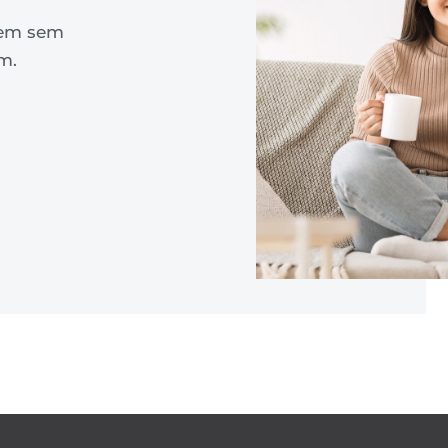
orem sem
m.