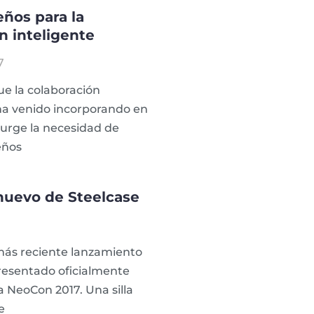
ños para la
n inteligente
7
e la colaboración
 ha venido incorporando en
surge la necesidad de
eños
o nuevo de Steelcase
 más reciente lanzamiento
resentado oficialmente
a NeoCon 2017. Una silla
e