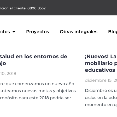
ción al cliente: 0800 8562
ctos
Proyectos
Obras integrales
Blo
salud en los entornos de
¡Nuevos! La
ajo
mobiliario 
educativos
10, 2018
diciembre 15, 2
re que comenzamos un nuevo año
Diciembre es 
lanteamos nuevas metas y objetivos.
ciclos en la ed
ropósito para este 2018 podría ser
momento en qu