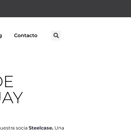
g
Contacto
DE
UAY
uestra socia
Steelcase
.
Una