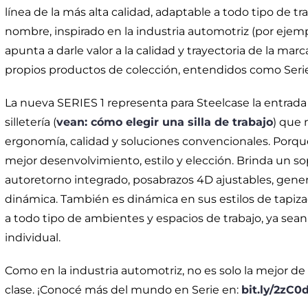
línea de la más alta calidad, adaptable a todo tipo de t
nombre, inspirado en la industria automotriz (por ejem
apunta a darle valor a la calidad y trayectoria de la mar
propios productos de colección, entendidos como Serie
La nueva SERIES 1 representa para Steelcase la entrad
silletería (
vean: cómo elegir una silla de trabajo
) que 
ergonomía, calidad y soluciones convencionales. Porque
mejor desenvolvimiento, estilo y elección. Brinda un sop
autoretorno integrado, posabrazos 4D ajustables, gen
dinámica. También es dinámica en sus estilos de tapiz
a todo tipo de ambientes y espacios de trabajo, ya sean
individual.
Como en la industria automotriz, no es solo la mejor de
clase. ¡Conocé más del mundo en Serie en:
b
it.ly/2zC