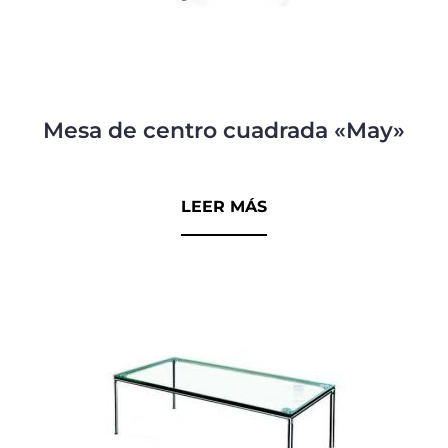
Mesa de centro cuadrada «May»
0
d
LEER MÁS
e
5