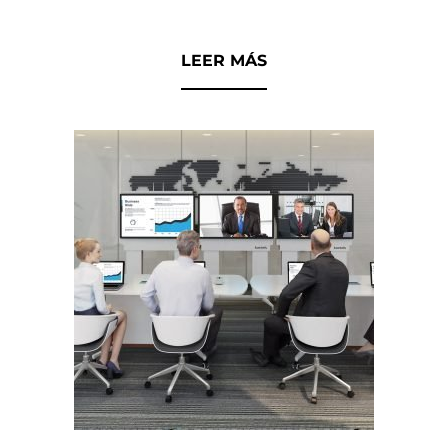
0
d
LEER MÁS
e
5