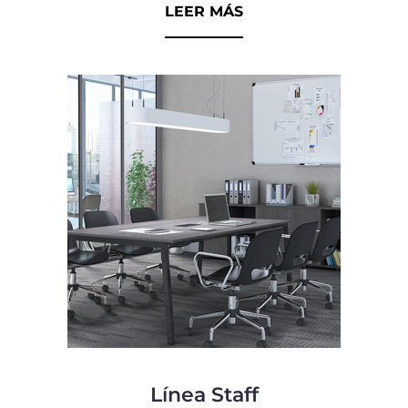
d
LEER MÁS
e
5
Línea Staff