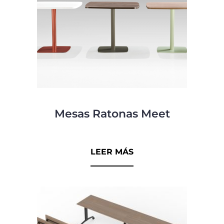
Mesas Ratonas Meet
0
d
LEER MÁS
e
5