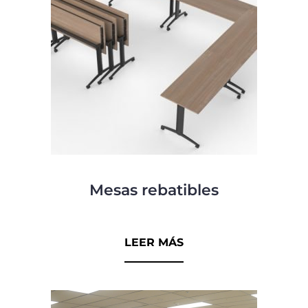
Mesas rebatibles
0
d
LEER MÁS
e
5