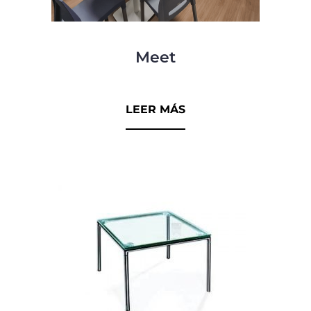
Meet
0
d
LEER MÁS
e
5