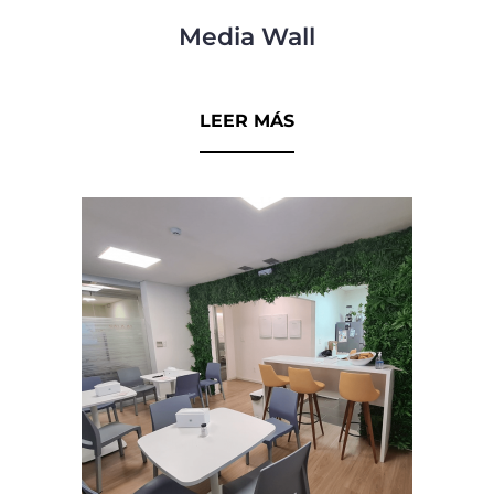
Media Wall
0
d
LEER MÁS
e
5