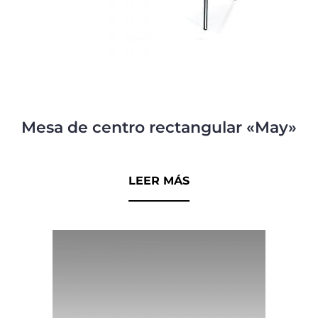
Mesa de centro rectangular «May»
0
d
LEER MÁS
e
5