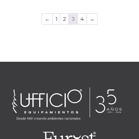
←
1
2
3
4
→