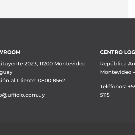
WROOM
CENTRO LOG
ituyente 2023, 11200 Montevideo
República Ar
uguay
Montevideo 
ión al Cliente: 0800 8562
Teléfonos
:
+59
io@ufficio.com.uy
5115