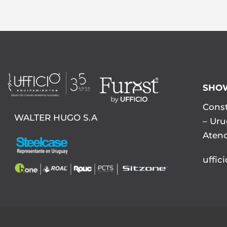
SHO
Const
WALTER HUGO S.A
– Ur
Atenc
uffic