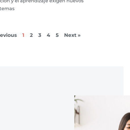
ión y el aprendizaje exigen nuevos
stemas
revious
1
2
3
4
5
Next »