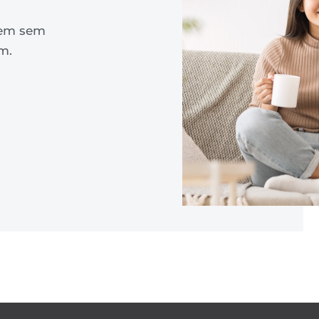
orem sem
m.