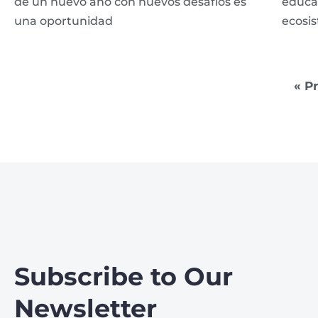
de un nuevo año con nuevos desafíos es
educac
una oportunidad
ecosi
« P
Subscribe to Our
Newsletter