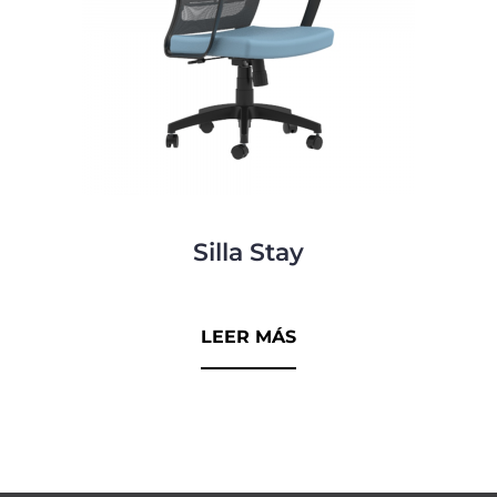
Silla Stay
0
d
LEER MÁS
e
5