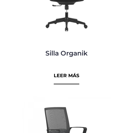
Silla Organik
0
d
LEER MÁS
e
5