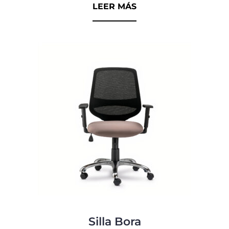
d
LEER MÁS
e
5
Silla Bora