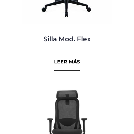
Silla Mod. Flex
0
d
LEER MÁS
e
5