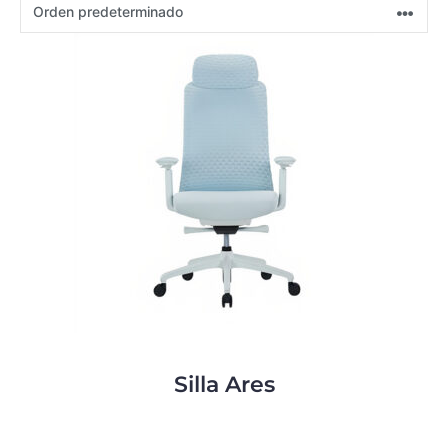
Silla Ares
0