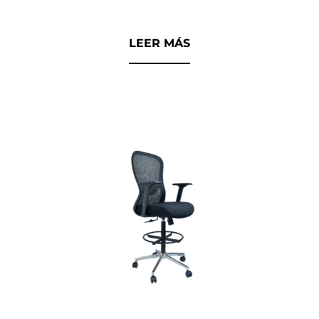
0
d
LEER MÁS
e
5