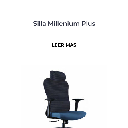
Silla Millenium Plus
0
d
LEER MÁS
e
5