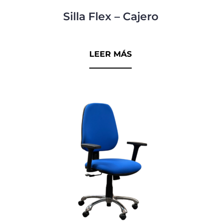
Silla Flex – Cajero
0
d
LEER MÁS
e
5