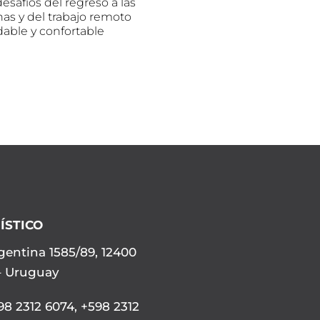
esafíos del regreso a las
nas y del trabajo remoto
dable y confortable
ÍSTICO
gentina 1585/89, 12400
– Uruguay
8 2312 6074
,
+598 2312