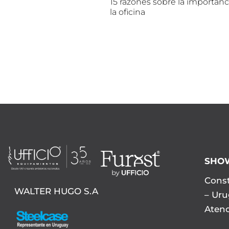
15 razones sobre la importanc
la oficina
SHO
Const
WALTER HUGO S.A
– Ur
Atenc