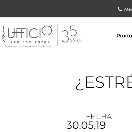
Aten
Produ
¿ESTR
FECHA
30.05.19