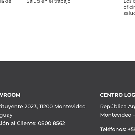
ia de
Salud en el trabajo
Los d
ofici
salu
WROOM
CENTRO LOG
ituyente 2023, 11200 Montevideo
República Ar
uguay
Montevideo 
ión al Cliente: 0800 8562
Teléfonos
:
+59