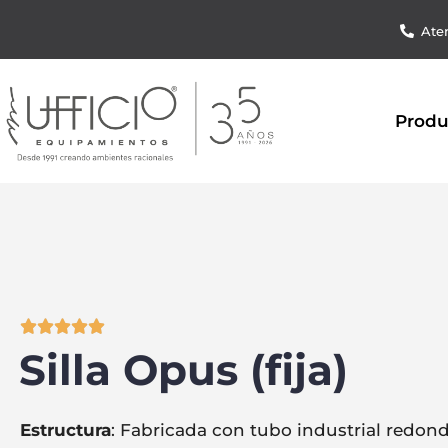
Aten
Produ





Silla Opus (fija)
Estructura
: Fabricada con tubo industrial redond