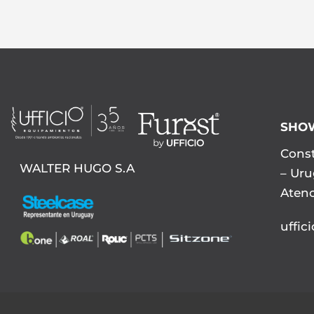
SHO
Const
WALTER HUGO S.A
– Ur
Atenc
uffic