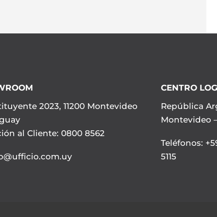
WROOM
CENTRO LOG
ituyente 2023, 11200 Montevideo
República Ar
uguay
Montevideo 
ión al Cliente: 0800 8562
Teléfonos
:
+59
io@ufficio.com.uy
5115