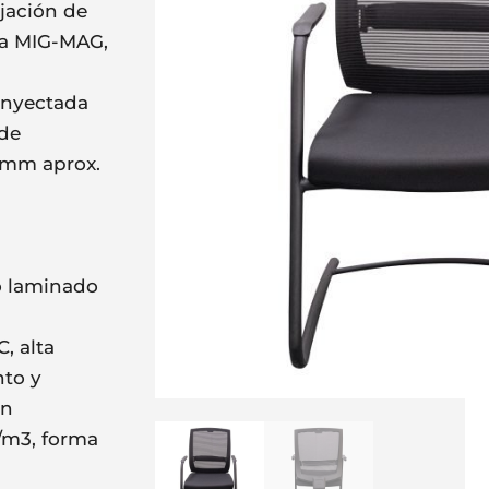
jación de
ra MIG-MAG,
 inyectada
 de
5mm aprox.
o laminado
, alta
nto y
ón
/m3, forma