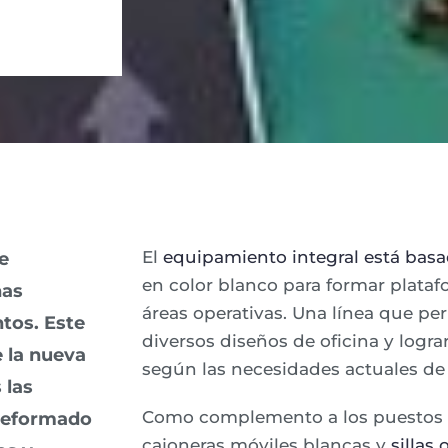
El
equipamiento integral está basa
e
en color blanco para formar plataf
nas
áreas operativas. Una línea que pe
ntos
. Este
diversos diseños de oficina y logr
e la nueva
según las necesidades actuales de
 las
Como complemento a los puestos d
 reformado
cajoneras móviles blancas y
sillas