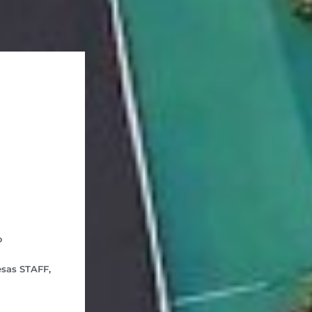
o
esas STAFF,